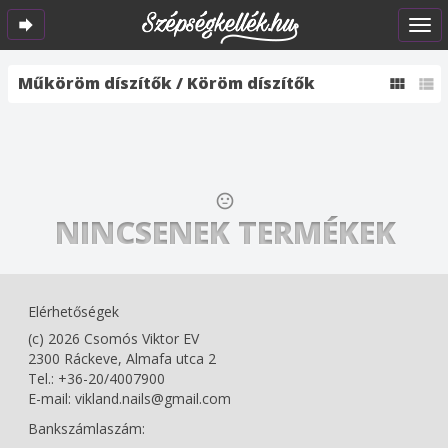

Műköröm díszítők / Köröm díszítők



NINCSENEK TERMÉKEK
Elérhetőségek
(c) 2026 Csomós Viktor EV
2300 Ráckeve, Almafa utca 2
Tel.: +36-20/4007900
E-mail: vikland.nails@gmail.com
Bankszámlaszám: